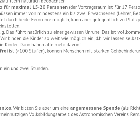
ialfiltern natürlich beobachten.
tz für
maximal 15-20 Personen
(der Vortragsraum ist für 17 Perso
üssen immer von mindestens ein bis zwei Erwachsenen (Lehrer, Betre
llel durch beide Fernrohre möglich, kann aber gelegentlich zu Platz
instellen.
ig. Das führt natürlich zu einer gewissen Unruhe. Das ist vollkomm
Wir binden die Kinder so weit wie möglich ein, d.h. wir lassen selb
die Kinder. Dann haben alle mehr davon!
frei
ist (>100 Stufen), können Menschen mit starken Gehbehinderung
n ein und zwei Stunden.
enlos
. Wir bitten Sie aber um eine
angemessene Spende
(als Rich
meinnützigen Volksbildungsarbeit des Astronomischen Vereins Remsch