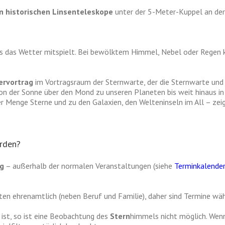
en historischen Linsenteleskope
unter der 5-Meter-Kuppel an der
ass das Wetter mitspielt. Bei bewölktem Himmel, Nebel oder Regen 
ervortrag
im Vortragsraum der Sternwarte, der die Sternwarte und 
n der Sonne über den Mond zu unseren Planeten bis weit hinaus in 
 Menge Sterne und zu den Galaxien, den Welteninseln im All – zeig
rden?
ng
– außerhalb der normalen Veranstaltungen (siehe
Terminkalende
iten ehrenamtlich (neben Beruf und Familie), daher sind Termine w
 ist, so ist eine Beobachtung des
Stern
himmels nicht möglich. Wenn