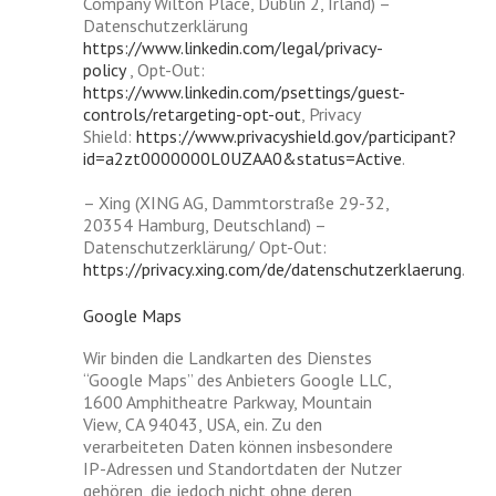
Company Wilton Place, Dublin 2, Irland) –
Datenschutzerklärung
https://www.linkedin.com/legal/privacy-
policy
, Opt-Out:
https://www.linkedin.com/psettings/guest-
controls/retargeting-opt-out
, Privacy
Shield:
https://www.privacyshield.gov/participant?
id=a2zt0000000L0UZAA0&status=Active
.
– Xing (XING AG, Dammtorstraße 29-32,
20354 Hamburg, Deutschland) –
Datenschutzerklärung/ Opt-Out:
https://privacy.xing.com/de/datenschutzerklaerung
.
Google Maps
Wir binden die Landkarten des Dienstes
“Google Maps” des Anbieters Google LLC,
1600 Amphitheatre Parkway, Mountain
View, CA 94043, USA, ein. Zu den
verarbeiteten Daten können insbesondere
IP-Adressen und Standortdaten der Nutzer
gehören, die jedoch nicht ohne deren