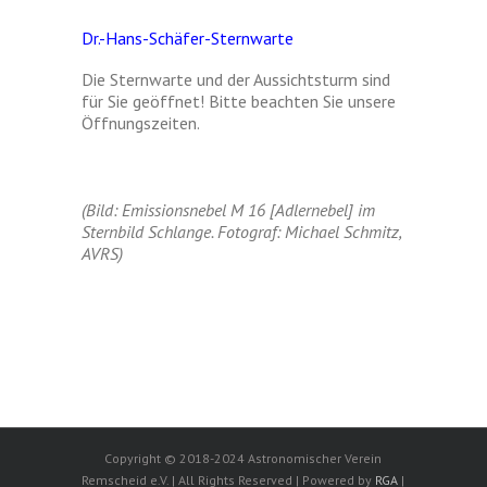
Dr.-Hans-Schäfer-Sternwarte
Die Sternwarte und der Aussichtsturm sind
für Sie geöffnet! Bitte beachten Sie unsere
Öffnungszeiten.
(Bild: Emissionsnebel M 16 [Adlernebel] im
Sternbild Schlange. Fotograf: Michael Schmitz,
AVRS)
Copyright © 2018-2024 Astronomischer Verein
Remscheid e.V. | All Rights Reserved | Powered by
RGA
|