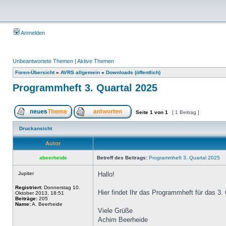
Anmelden
Unbeantwortete Themen
|
Aktive Themen
Foren-Übersicht
»
AVRS allgemein
»
Downloads (öffentlich)
Programmheft 3. Quartal 2025
Seite
1
von
1
[ 1 Beitrag ]
Druckansicht
Autor
abeerheide
Betreff des Beitrags:
Programmheft 3. Quartal 2025
Jupiter
Hallo!
Registriert:
Donnerstag 10.
Hier findet Ihr das Programmheft für das 3.
Oktober 2013, 18:51
Beiträge:
205
Name:
A. Beerheide
Viele Grüße
Achim Beerheide