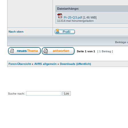
Dateianhänge:
Pr-25-Q3.pdf
[1.46 MiB]
11314-mal heruntergeladen
Nach oben
Beiträge 
Seite
1
von
1
[ 1 Beitrag ]
Foren-Übersicht
»
AVRS allgemein
»
Downloads (öffentlich)
Suche nach: