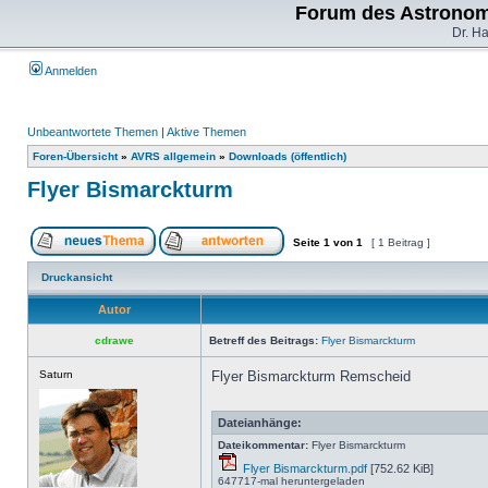
Forum des Astronom
Dr. H
Anmelden
Unbeantwortete Themen
|
Aktive Themen
Foren-Übersicht
»
AVRS allgemein
»
Downloads (öffentlich)
Flyer Bismarckturm
Seite
1
von
1
[ 1 Beitrag ]
Druckansicht
Autor
cdrawe
Betreff des Beitrags:
Flyer Bismarckturm
Saturn
Flyer Bismarckturm Remscheid
Dateianhänge:
Dateikommentar:
Flyer Bismarckturm
Flyer Bismarckturm.pdf
[752.62 KiB]
647717-mal heruntergeladen