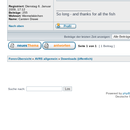
Registriert:
Dienstag 6. Januar
_________________
2009, 17:12
Beiträge:
255
So long - and thanks for all the fish
Wohnort:
Wermelskirchen
Name:
Carsten Drawe
Nach oben
Beiträge der letzten Zeit anzeigen:
Seite
1
von
1
[ 1 Beitrag ]
Foren-Übersicht
»
AVRS allgemein
»
Downloads (öffentlich)
Suche nach:
Powered by
php
Deutsche 