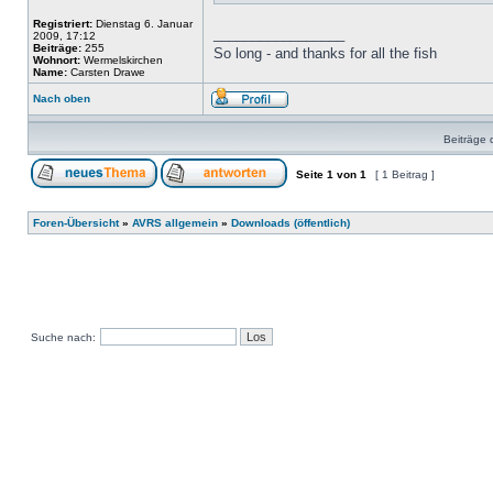
Registriert:
Dienstag 6. Januar
_________________
2009, 17:12
Beiträge:
255
So long - and thanks for all the fish
Wohnort:
Wermelskirchen
Name:
Carsten Drawe
Nach oben
Beiträge 
Seite
1
von
1
[ 1 Beitrag ]
Foren-Übersicht
»
AVRS allgemein
»
Downloads (öffentlich)
Suche nach: