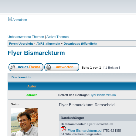
Anmelden
Unbeantwortete Themen
|
Aktive Themen
Foren-Übersicht
»
AVRS allgemein
»
Downloads (öffentlich)
Flyer Bismarckturm
Seite
1
von
1
[ 1 Beitrag ]
Druckansicht
Autor
cdrawe
Betreff des Beitrags:
Flyer Bismarckturm
Saturn
Flyer Bismarckturm Remscheid
Dateianhänge:
Dateikommentar:
Flyer Bismarckturm
Flyer Bismarckturm.pdf
[752.62 KiB]
647662-mal heruntergeladen