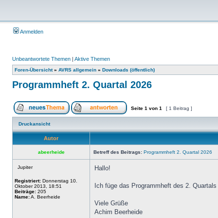
Anmelden
Unbeantwortete Themen
|
Aktive Themen
Foren-Übersicht
»
AVRS allgemein
»
Downloads (öffentlich)
Programmheft 2. Quartal 2026
Seite
1
von
1
[ 1 Beitrag ]
Druckansicht
Autor
abeerheide
Betreff des Beitrags:
Programmheft 2. Quartal 2026
Jupiter
Hallo!
Registriert:
Donnerstag 10.
Ich füge das Programmheft des 2. Quartals 
Oktober 2013, 18:51
Beiträge:
205
Name:
A. Beerheide
Viele Grüße
Achim Beerheide