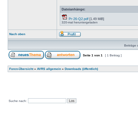
Dateianhänge:
Pr-26-Q2.pdf
[1.49 MiB]
320-mal heruntergeladen
Nach oben
Beiträge 
Seite
1
von
1
[ 1 Beitrag ]
Foren-Übersicht
»
AVRS allgemein
»
Downloads (öffentlich)
Suche nach: