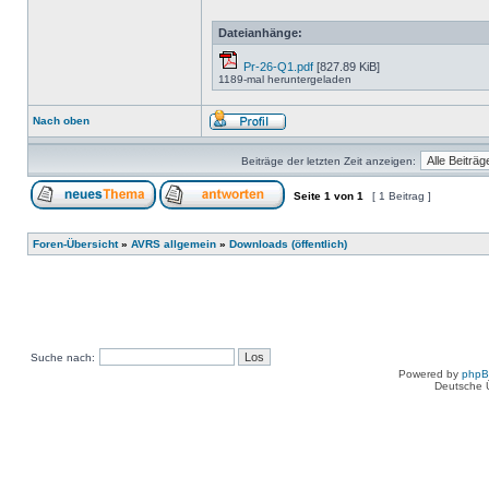
Dateianhänge:
Pr-26-Q1.pdf
[827.89 KiB]
1189-mal heruntergeladen
Nach oben
Beiträge der letzten Zeit anzeigen:
Seite
1
von
1
[ 1 Beitrag ]
Foren-Übersicht
»
AVRS allgemein
»
Downloads (öffentlich)
Suche nach:
Powered by
php
Deutsche 