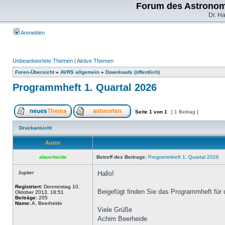
Forum des Astronom
Dr. H
Anmelden
Unbeantwortete Themen
|
Aktive Themen
Foren-Übersicht
»
AVRS allgemein
»
Downloads (öffentlich)
Programmheft 1. Quartal 2026
Seite
1
von
1
[ 1 Beitrag ]
Druckansicht
Autor
abeerheide
Betreff des Beitrags:
Programmheft 1. Quartal 2026
Jupiter
Hallo!
Registriert:
Donnerstag 10.
Beigefügt finden Sie das Programmheft für 
Oktober 2013, 18:51
Beiträge:
205
Name:
A. Beerheide
Viele Grüße
Achim Beerheide