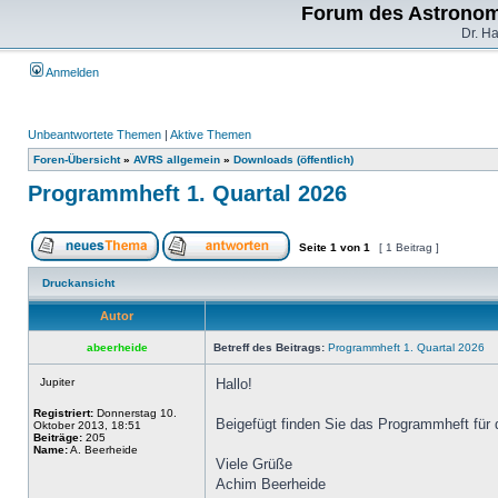
Forum des Astronom
Dr. H
Anmelden
Unbeantwortete Themen
|
Aktive Themen
Foren-Übersicht
»
AVRS allgemein
»
Downloads (öffentlich)
Programmheft 1. Quartal 2026
Seite
1
von
1
[ 1 Beitrag ]
Druckansicht
Autor
abeerheide
Betreff des Beitrags:
Programmheft 1. Quartal 2026
Jupiter
Hallo!
Registriert:
Donnerstag 10.
Beigefügt finden Sie das Programmheft für 
Oktober 2013, 18:51
Beiträge:
205
Name:
A. Beerheide
Viele Grüße
Achim Beerheide