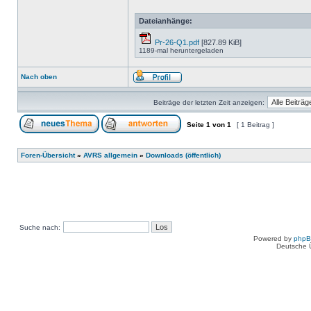
Dateianhänge:
Pr-26-Q1.pdf
[827.89 KiB]
1189-mal heruntergeladen
Nach oben
Beiträge der letzten Zeit anzeigen:
Seite
1
von
1
[ 1 Beitrag ]
Foren-Übersicht
»
AVRS allgemein
»
Downloads (öffentlich)
Suche nach:
Powered by
php
Deutsche 