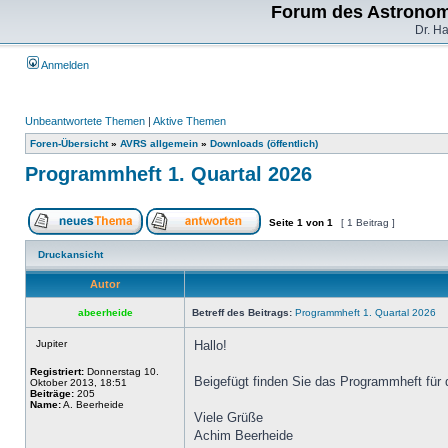
Forum des Astronom
Dr. H
Anmelden
Unbeantwortete Themen
|
Aktive Themen
Foren-Übersicht
»
AVRS allgemein
»
Downloads (öffentlich)
Programmheft 1. Quartal 2026
Seite
1
von
1
[ 1 Beitrag ]
Druckansicht
Autor
abeerheide
Betreff des Beitrags:
Programmheft 1. Quartal 2026
Jupiter
Hallo!
Registriert:
Donnerstag 10.
Beigefügt finden Sie das Programmheft für 
Oktober 2013, 18:51
Beiträge:
205
Name:
A. Beerheide
Viele Grüße
Achim Beerheide