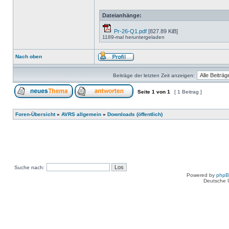
Dateianhänge:
Pr-26-Q1.pdf
[827.89 KiB]
1189-mal heruntergeladen
Nach oben
Beiträge der letzten Zeit anzeigen:
Seite
1
von
1
[ 1 Beitrag ]
Foren-Übersicht
»
AVRS allgemein
»
Downloads (öffentlich)
Suche nach:
Powered by
php
Deutsche 