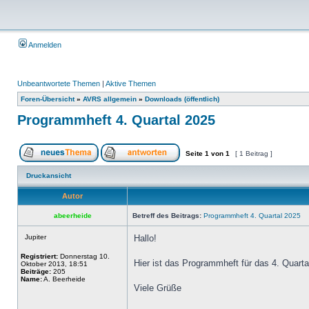
Anmelden
Unbeantwortete Themen
|
Aktive Themen
Foren-Übersicht
»
AVRS allgemein
»
Downloads (öffentlich)
Programmheft 4. Quartal 2025
Seite
1
von
1
[ 1 Beitrag ]
Druckansicht
Autor
abeerheide
Betreff des Beitrags:
Programmheft 4. Quartal 2025
Jupiter
Hallo!
Registriert:
Donnerstag 10.
Hier ist das Programmheft für das 4. Quarta
Oktober 2013, 18:51
Beiträge:
205
Name:
A. Beerheide
Viele Grüße