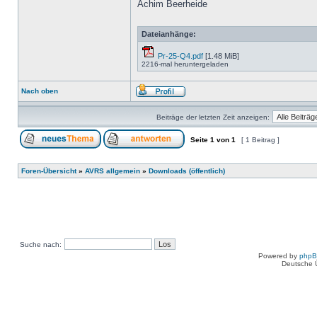
Achim Beerheide
Dateianhänge:
Pr-25-Q4.pdf
[1.48 MiB]
2216-mal heruntergeladen
Nach oben
Beiträge der letzten Zeit anzeigen:
Seite
1
von
1
[ 1 Beitrag ]
Foren-Übersicht
»
AVRS allgemein
»
Downloads (öffentlich)
Suche nach:
Powered by
php
Deutsche 