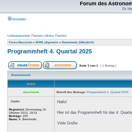
Forum des Astronom
Dr. H
Anmelden
Unbeantwortete Themen
|
Aktive Themen
Foren-Übersicht
»
AVRS allgemein
»
Downloads (öffentlich)
Programmheft 4. Quartal 2025
Seite
1
von
1
[ 1 Beitrag ]
Druckansicht
Autor
abeerheide
Betreff des Beitrags:
Programmheft 4. Quartal 2025
Jupiter
Hallo!
Registriert:
Donnerstag 10.
Hier ist das Programmheft für das 4. Quarta
Oktober 2013, 18:51
Beiträge:
205
Name:
A. Beerheide
Viele Grüße