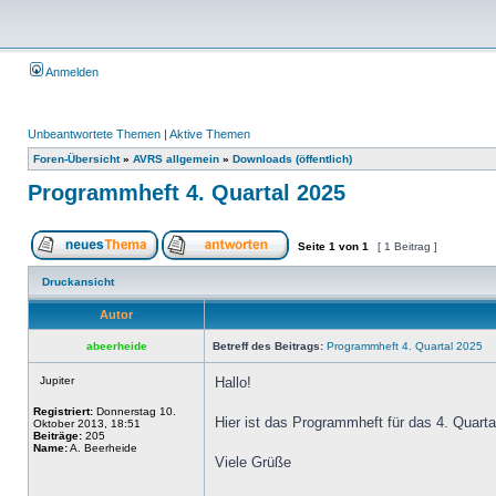
Anmelden
Unbeantwortete Themen
|
Aktive Themen
Foren-Übersicht
»
AVRS allgemein
»
Downloads (öffentlich)
Programmheft 4. Quartal 2025
Seite
1
von
1
[ 1 Beitrag ]
Druckansicht
Autor
abeerheide
Betreff des Beitrags:
Programmheft 4. Quartal 2025
Jupiter
Hallo!
Registriert:
Donnerstag 10.
Hier ist das Programmheft für das 4. Quarta
Oktober 2013, 18:51
Beiträge:
205
Name:
A. Beerheide
Viele Grüße