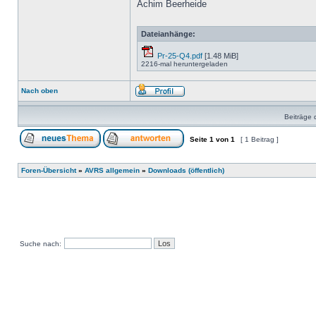
Achim Beerheide
Dateianhänge:
Pr-25-Q4.pdf
[1.48 MiB]
2216-mal heruntergeladen
Nach oben
Beiträge 
Seite
1
von
1
[ 1 Beitrag ]
Foren-Übersicht
»
AVRS allgemein
»
Downloads (öffentlich)
Suche nach: