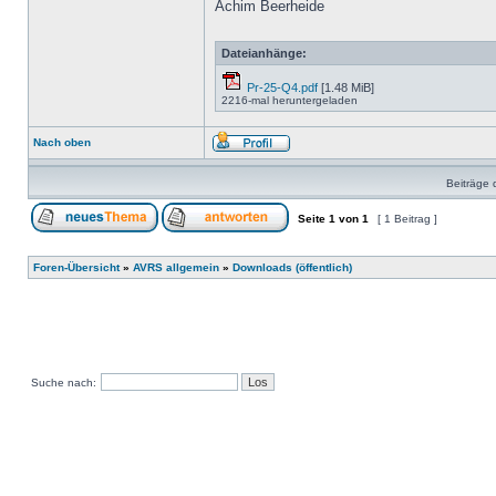
Achim Beerheide
Dateianhänge:
Pr-25-Q4.pdf
[1.48 MiB]
2216-mal heruntergeladen
Nach oben
Beiträge 
Seite
1
von
1
[ 1 Beitrag ]
Foren-Übersicht
»
AVRS allgemein
»
Downloads (öffentlich)
Suche nach: