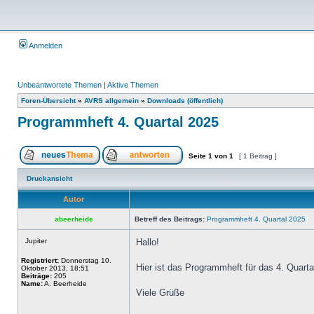
Anmelden
Unbeantwortete Themen
|
Aktive Themen
Foren-Übersicht
»
AVRS allgemein
»
Downloads (öffentlich)
Programmheft 4. Quartal 2025
Seite
1
von
1
[ 1 Beitrag ]
Druckansicht
Autor
abeerheide
Betreff des Beitrags:
Programmheft 4. Quartal 2025
Jupiter
Hallo!
Registriert:
Donnerstag 10.
Hier ist das Programmheft für das 4. Quarta
Oktober 2013, 18:51
Beiträge:
205
Name:
A. Beerheide
Viele Grüße