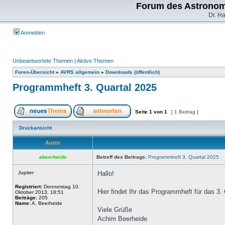
Forum des Astronom
Dr. H
Anmelden
Unbeantwortete Themen
|
Aktive Themen
Foren-Übersicht
»
AVRS allgemein
»
Downloads (öffentlich)
Programmheft 3. Quartal 2025
Seite
1
von
1
[ 1 Beitrag ]
Druckansicht
Autor
abeerheide
Betreff des Beitrags:
Programmheft 3. Quartal 2025
Jupiter
Hallo!
Registriert:
Donnerstag 10.
Hier findet Ihr das Programmheft für das 3.
Oktober 2013, 18:51
Beiträge:
205
Name:
A. Beerheide
Viele Grüße
Achim Beerheide