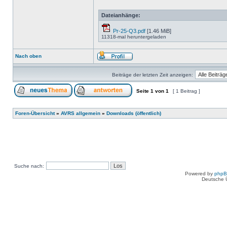
Dateianhänge:
Pr-25-Q3.pdf
[1.46 MiB]
11318-mal heruntergeladen
Nach oben
Beiträge der letzten Zeit anzeigen:
Seite
1
von
1
[ 1 Beitrag ]
Foren-Übersicht
»
AVRS allgemein
»
Downloads (öffentlich)
Suche nach:
Powered by
php
Deutsche 