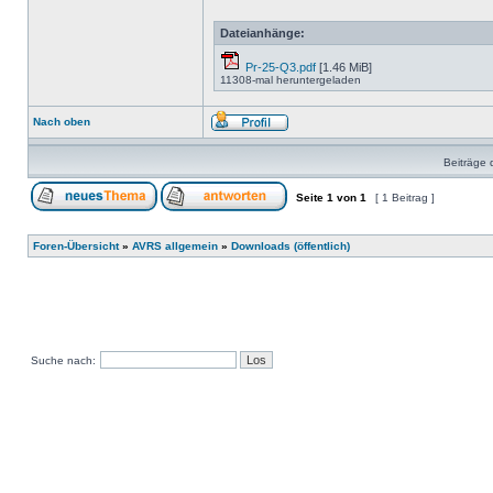
Dateianhänge:
Pr-25-Q3.pdf
[1.46 MiB]
11308-mal heruntergeladen
Nach oben
Beiträge 
Seite
1
von
1
[ 1 Beitrag ]
Foren-Übersicht
»
AVRS allgemein
»
Downloads (öffentlich)
Suche nach: