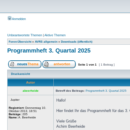
Anmelden
Unbeantwortete Themen
|
Aktive Themen
Foren-Übersicht
»
AVRS allgemein
»
Downloads (öffentlich)
Programmheft 3. Quartal 2025
Seite
1
von
1
[ 1 Beitrag ]
Druckansicht
Autor
abeerheide
Betreff des Beitrags:
Programmheft 3. Quartal 2025
Jupiter
Hallo!
Registriert:
Donnerstag 10.
Hier findet Ihr das Programmheft für das 3.
Oktober 2013, 18:51
Beiträge:
205
Name:
A. Beerheide
Viele Grüße
Achim Beerheide