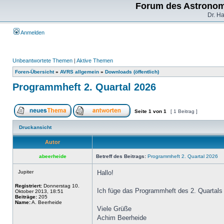
Forum des Astronom
Dr. H
Anmelden
Unbeantwortete Themen
|
Aktive Themen
Foren-Übersicht
»
AVRS allgemein
»
Downloads (öffentlich)
Programmheft 2. Quartal 2026
Seite
1
von
1
[ 1 Beitrag ]
Druckansicht
Autor
abeerheide
Betreff des Beitrags:
Programmheft 2. Quartal 2026
Jupiter
Hallo!
Registriert:
Donnerstag 10.
Ich füge das Programmheft des 2. Quartals 
Oktober 2013, 18:51
Beiträge:
205
Name:
A. Beerheide
Viele Grüße
Achim Beerheide