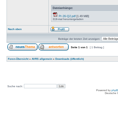
Dateianhänge:
Pr-26-Q2.pdf
[1.49 MiB]
319-mal heruntergeladen
Nach oben
Beiträge der letzten Zeit anzeigen:
Seite
1
von
1
[ 1 Beitrag ]
Foren-Übersicht
»
AVRS allgemein
»
Downloads (öffentlich)
Suche nach:
Powered by
php
Deutsche 