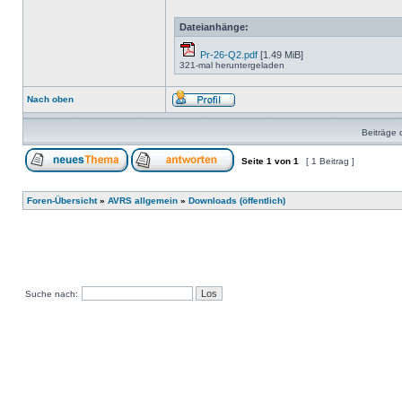
Dateianhänge:
Pr-26-Q2.pdf
[1.49 MiB]
321-mal heruntergeladen
Nach oben
Beiträge 
Seite
1
von
1
[ 1 Beitrag ]
Foren-Übersicht
»
AVRS allgemein
»
Downloads (öffentlich)
Suche nach: