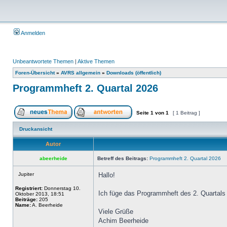
Anmelden
Unbeantwortete Themen
|
Aktive Themen
Foren-Übersicht
»
AVRS allgemein
»
Downloads (öffentlich)
Programmheft 2. Quartal 2026
Seite
1
von
1
[ 1 Beitrag ]
Druckansicht
Autor
abeerheide
Betreff des Beitrags:
Programmheft 2. Quartal 2026
Jupiter
Hallo!
Registriert:
Donnerstag 10.
Ich füge das Programmheft des 2. Quartals 
Oktober 2013, 18:51
Beiträge:
205
Name:
A. Beerheide
Viele Grüße
Achim Beerheide