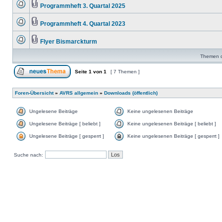
Programmheft 3. Quartal 2025
Programmheft 4. Quartal 2023
Flyer Bismarckturm
Themen de
Seite
1
von
1
[ 7 Themen ]
Foren-Übersicht
»
AVRS allgemein
»
Downloads (öffentlich)
Ungelesene Beiträge
Keine ungelesenen Beiträge
Ungelesene Beiträge [ beliebt ]
Keine ungelesenen Beiträge [ beliebt ]
Ungelesene Beiträge [ gesperrt ]
Keine ungelesenen Beiträge [ gesperrt ]
Suche nach: