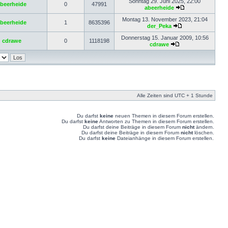
Sonntag 29. Juni 2025, 22:00
beerheide
0
47991
abeerheide
Montag 13. November 2023, 21:04
beerheide
1
8635396
der_Peka
Donnerstag 15. Januar 2009, 10:56
cdrawe
0
1118198
cdrawe
Alle Zeiten sind UTC + 1 Stunde
Du darfst
keine
neuen Themen in diesem Forum erstellen.
Du darfst
keine
Antworten zu Themen in diesem Forum erstellen.
Du darfst deine Beiträge in diesem Forum
nicht
ändern.
Du darfst deine Beiträge in diesem Forum
nicht
löschen.
Du darfst
keine
Dateianhänge in diesem Forum erstellen.