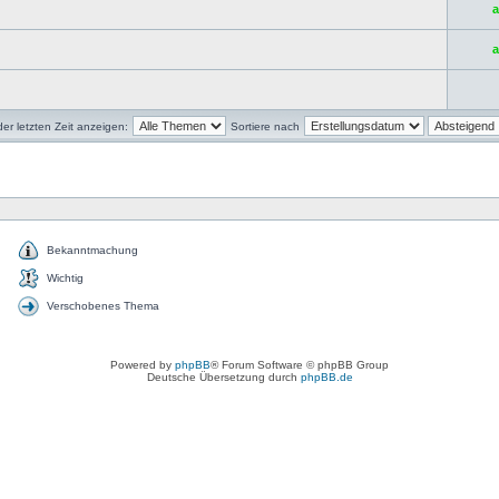
a
a
r letzten Zeit anzeigen:
Sortiere nach
Bekanntmachung
Wichtig
Verschobenes Thema
Powered by
phpBB
® Forum Software © phpBB Group
Deutsche Übersetzung durch
phpBB.de