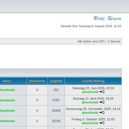
FAQ
Suche
Aktuelle Zeit: Samstag 8. August 2026, 11:10
Alle Zeiten sind UTC + 1 Stunde
Autor
Antworten
Zugriffe
Letzter Beitrag
Dienstag 23. Juni 2026, 23:16
beerheide
0
252
abeerheide
Sonntag 12. April 2026, 19:26
beerheide
0
5787
abeerheide
Donnerstag 25. Dezember 2025, 14:14
beerheide
0
33349
abeerheide
Freitag 3. Oktober 2025, 21:03
beerheide
0
32130
abeerheide