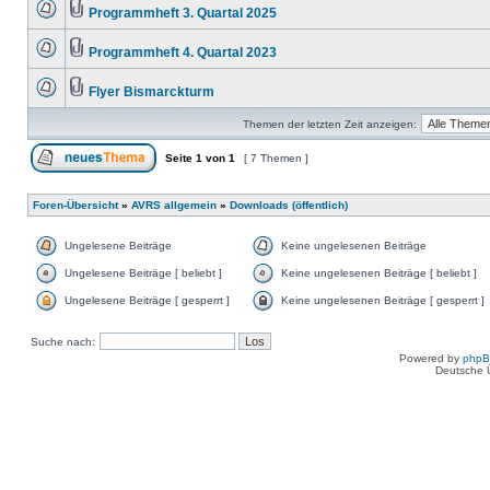
Programmheft 3. Quartal 2025
Programmheft 4. Quartal 2023
Flyer Bismarckturm
Themen der letzten Zeit anzeigen:
Seite
1
von
1
[ 7 Themen ]
Foren-Übersicht
»
AVRS allgemein
»
Downloads (öffentlich)
Ungelesene Beiträge
Keine ungelesenen Beiträge
Ungelesene Beiträge [ beliebt ]
Keine ungelesenen Beiträge [ beliebt ]
Ungelesene Beiträge [ gesperrt ]
Keine ungelesenen Beiträge [ gesperrt ]
Suche nach:
Powered by
php
Deutsche 