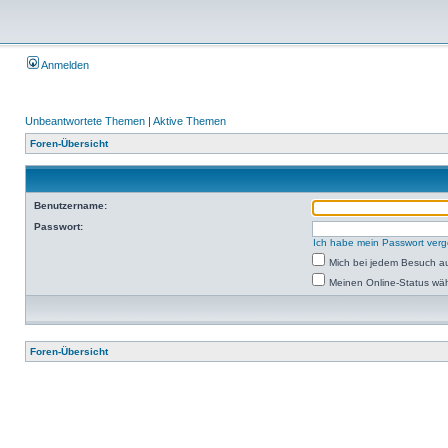
Anmelden
Unbeantwortete Themen
|
Aktive Themen
Foren-Übersicht
Benutzername:
Passwort:
Ich habe mein Passwort ver
Mich bei jedem Besuch a
Meinen Online-Status wäh
Foren-Übersicht