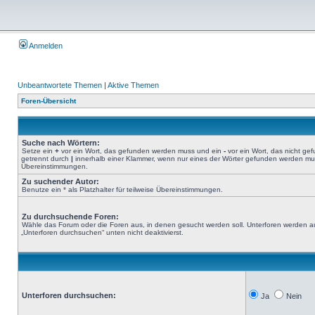
Anmelden
Unbeantwortete Themen
|
Aktive Themen
Foren-Übersicht
Suche nach Wörtern:
Setze ein
+
vor ein Wort, das gefunden werden muss und ein
-
vor ein Wort, das nicht g
getrennt durch
|
innerhalb einer Klammer, wenn nur eines der Wörter gefunden werden muss.
Übereinstimmungen.
Zu suchender Autor:
Benutze ein * als Platzhalter für teilweise Übereinstimmungen.
Zu durchsuchende Foren:
Wähle das Forum oder die Foren aus, in denen gesucht werden soll. Unterforen werden au
„Unterforen durchsuchen“ unten nicht deaktivierst.
Unterforen durchsuchen:
Ja
Nein