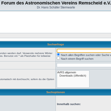
Forum des Astronomischen Vereins Remscheid e.V.
Dr. Hans Schäfer Sternwarte
Suchanfrage
efunden werden darf. Verwende mehrere Wörter
Nach allen Begriffen suchen oder Suche
 Benutze ein * als Platzhalter für teilweise
Nach einem Begriff suchen
tomatisch mit durchsucht, sofern du die Option
Suchoptionen
Innerhalb suchen: