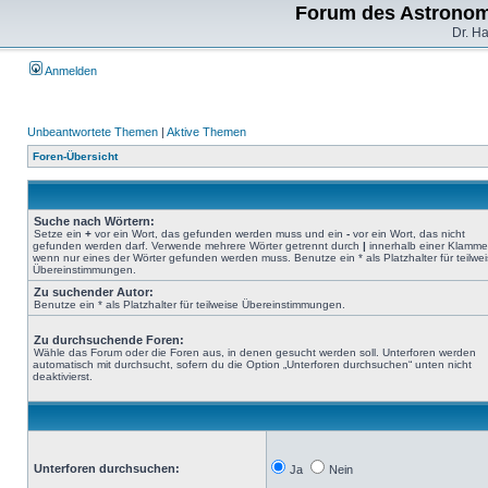
Forum des Astronom
Dr. H
Anmelden
Unbeantwortete Themen
|
Aktive Themen
Foren-Übersicht
Suche nach Wörtern:
Setze ein
+
vor ein Wort, das gefunden werden muss und ein
-
vor ein Wort, das nicht
gefunden werden darf. Verwende mehrere Wörter getrennt durch
|
innerhalb einer Klamme
wenn nur eines der Wörter gefunden werden muss. Benutze ein * als Platzhalter für teilwe
Übereinstimmungen.
Zu suchender Autor:
Benutze ein * als Platzhalter für teilweise Übereinstimmungen.
Zu durchsuchende Foren:
Wähle das Forum oder die Foren aus, in denen gesucht werden soll. Unterforen werden
automatisch mit durchsucht, sofern du die Option „Unterforen durchsuchen“ unten nicht
deaktivierst.
Unterforen durchsuchen:
Ja
Nein