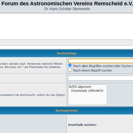
Forum des Astronomischen Vereins Remscheid e.V.
Dr. Hans Schäfer Sternwarte
Suchanfrage
efunden werden darf. Verwende mehrere Wörter
Nach allen Begriffen suchen oder Suche
 Benutze ein * als Platzhalter für teilweise
Nach einem Begriff suchen
tomatisch mit durchsucht, sofern du die Option
Suchoptionen
Innerhalb suchen: