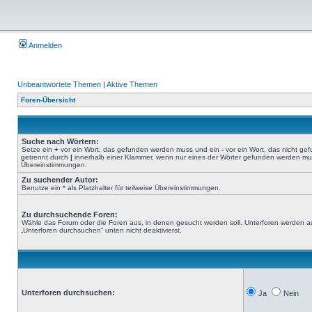
Anmelden
Unbeantwortete Themen
|
Aktive Themen
Foren-Übersicht
Suche nach Wörtern:
Setze ein
+
vor ein Wort, das gefunden werden muss und ein
-
vor ein Wort, das nicht g
getrennt durch
|
innerhalb einer Klammer, wenn nur eines der Wörter gefunden werden muss.
Übereinstimmungen.
Zu suchender Autor:
Benutze ein * als Platzhalter für teilweise Übereinstimmungen.
Zu durchsuchende Foren:
Wähle das Forum oder die Foren aus, in denen gesucht werden soll. Unterforen werden au
„Unterforen durchsuchen“ unten nicht deaktivierst.
Unterforen durchsuchen:
Ja
Nein