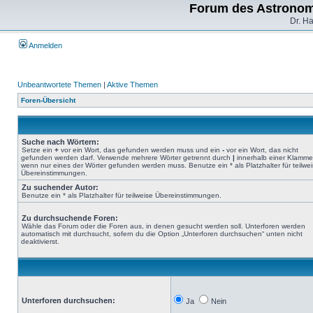
Forum des Astronom
Dr. H
Anmelden
Unbeantwortete Themen
|
Aktive Themen
Foren-Übersicht
Suche nach Wörtern:
Setze ein
+
vor ein Wort, das gefunden werden muss und ein
-
vor ein Wort, das nicht
gefunden werden darf. Verwende mehrere Wörter getrennt durch
|
innerhalb einer Klamme
wenn nur eines der Wörter gefunden werden muss. Benutze ein * als Platzhalter für teilwe
Übereinstimmungen.
Zu suchender Autor:
Benutze ein * als Platzhalter für teilweise Übereinstimmungen.
Zu durchsuchende Foren:
Wähle das Forum oder die Foren aus, in denen gesucht werden soll. Unterforen werden
automatisch mit durchsucht, sofern du die Option „Unterforen durchsuchen“ unten nicht
deaktivierst.
Unterforen durchsuchen:
Ja
Nein