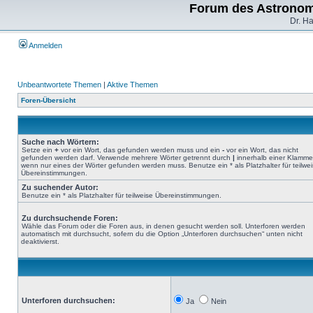
Forum des Astronom
Dr. H
Anmelden
Unbeantwortete Themen
|
Aktive Themen
Foren-Übersicht
Suche nach Wörtern:
Setze ein
+
vor ein Wort, das gefunden werden muss und ein
-
vor ein Wort, das nicht
gefunden werden darf. Verwende mehrere Wörter getrennt durch
|
innerhalb einer Klamme
wenn nur eines der Wörter gefunden werden muss. Benutze ein * als Platzhalter für teilwe
Übereinstimmungen.
Zu suchender Autor:
Benutze ein * als Platzhalter für teilweise Übereinstimmungen.
Zu durchsuchende Foren:
Wähle das Forum oder die Foren aus, in denen gesucht werden soll. Unterforen werden
automatisch mit durchsucht, sofern du die Option „Unterforen durchsuchen“ unten nicht
deaktivierst.
Unterforen durchsuchen:
Ja
Nein