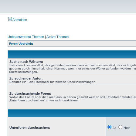
Anmelden
Unbeantwortete Themen
|
Aktive Themen
Foren-Übersicht
Suche nach Wörtern:
Setze ein
+
vor ein Wort, das gefunden werden muss und ein
-
vor ein Wort, das nicht g
getrennt durch
|
innerhalb einer Klammer, wenn nur eines der Wörter gefunden werden muss.
Übereinstimmungen.
Zu suchender Autor:
Benutze ein * als Platzhalter für teilweise Übereinstimmungen.
Zu durchsuchende Foren:
Wähle das Forum oder die Foren aus, in denen gesucht werden soll. Unterforen werden au
„Unterforen durchsuchen“ unten nicht deaktivierst.
Unterforen durchsuchen:
Ja
Nein