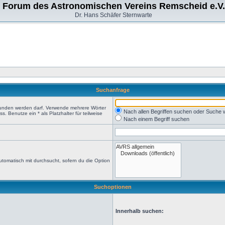
Forum des Astronomischen Vereins Remscheid e.V.
Dr. Hans Schäfer Sternwarte
Suchanfrage
efunden werden darf. Verwende mehrere Wörter
Nach allen Begriffen suchen oder Suche
 Benutze ein * als Platzhalter für teilweise
Nach einem Begriff suchen
tomatisch mit durchsucht, sofern du die Option
Suchoptionen
Innerhalb suchen: