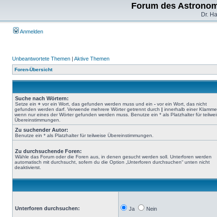
Forum des Astronom
Dr. H
Anmelden
Unbeantwortete Themen
|
Aktive Themen
Foren-Übersicht
Suche nach Wörtern:
Setze ein
+
vor ein Wort, das gefunden werden muss und ein
-
vor ein Wort, das nicht
gefunden werden darf. Verwende mehrere Wörter getrennt durch
|
innerhalb einer Klamme
wenn nur eines der Wörter gefunden werden muss. Benutze ein * als Platzhalter für teilwe
Übereinstimmungen.
Zu suchender Autor:
Benutze ein * als Platzhalter für teilweise Übereinstimmungen.
Zu durchsuchende Foren:
Wähle das Forum oder die Foren aus, in denen gesucht werden soll. Unterforen werden
automatisch mit durchsucht, sofern du die Option „Unterforen durchsuchen“ unten nicht
deaktivierst.
Unterforen durchsuchen:
Ja
Nein