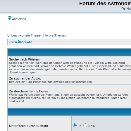
Forum des Astronom
Dr. H
Anmelden
Unbeantwortete Themen
|
Aktive Themen
Foren-Übersicht
Suche nach Wörtern:
Setze ein
+
vor ein Wort, das gefunden werden muss und ein
-
vor ein Wort, das nicht
gefunden werden darf. Verwende mehrere Wörter getrennt durch
|
innerhalb einer Klamme
wenn nur eines der Wörter gefunden werden muss. Benutze ein * als Platzhalter für teilwe
Übereinstimmungen.
Zu suchender Autor:
Benutze ein * als Platzhalter für teilweise Übereinstimmungen.
Zu durchsuchende Foren:
Wähle das Forum oder die Foren aus, in denen gesucht werden soll. Unterforen werden
automatisch mit durchsucht, sofern du die Option „Unterforen durchsuchen“ unten nicht
deaktivierst.
Unterforen durchsuchen:
Ja
Nein