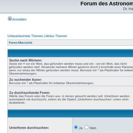
Forum des Astronom
Dr. H
Anmelden
Unbeantwortete Themen
|
Aktive Themen
Foren-Übersicht
Suche nach Wörtern:
Setze ein
+
vor ein Wort, das gefunden werden muss und ein
-
vor ein Wort, das nicht
gefunden werden darf. Verwende mehrere Wörter getrennt durch
|
innerhalb einer Klamme
wenn nur eines der Wörter gefunden werden muss. Benutze ein * als Platzhalter für teilwe
Übereinstimmungen.
Zu suchender Autor:
Benutze ein * als Platzhalter für teilweise Übereinstimmungen.
Zu durchsuchende Foren:
Wähle das Forum oder die Foren aus, in denen gesucht werden soll. Unterforen werden
automatisch mit durchsucht, sofern du die Option „Unterforen durchsuchen“ unten nicht
deaktivierst.
Unterforen durchsuchen:
Ja
Nein