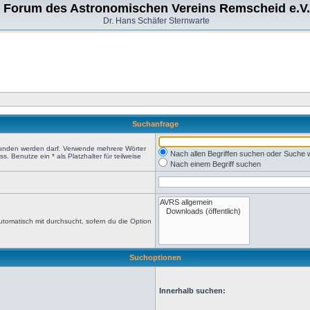
Forum des Astronomischen Vereins Remscheid e.V.
Dr. Hans Schäfer Sternwarte
Suchanfrage
efunden werden darf. Verwende mehrere Wörter
Nach allen Begriffen suchen oder Suche
 Benutze ein * als Platzhalter für teilweise
Nach einem Begriff suchen
tomatisch mit durchsucht, sofern du die Option
Suchoptionen
Innerhalb suchen: