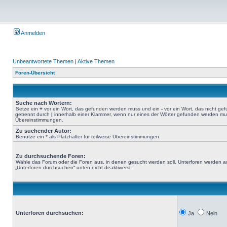
Anmelden
Unbeantwortete Themen
|
Aktive Themen
Foren-Übersicht
Suche nach Wörtern:
Setze ein
+
vor ein Wort, das gefunden werden muss und ein
-
vor ein Wort, das nicht g
getrennt durch
|
innerhalb einer Klammer, wenn nur eines der Wörter gefunden werden muss.
Übereinstimmungen.
Zu suchender Autor:
Benutze ein * als Platzhalter für teilweise Übereinstimmungen.
Zu durchsuchende Foren:
Wähle das Forum oder die Foren aus, in denen gesucht werden soll. Unterforen werden au
„Unterforen durchsuchen“ unten nicht deaktivierst.
Unterforen durchsuchen:
Ja
Nein