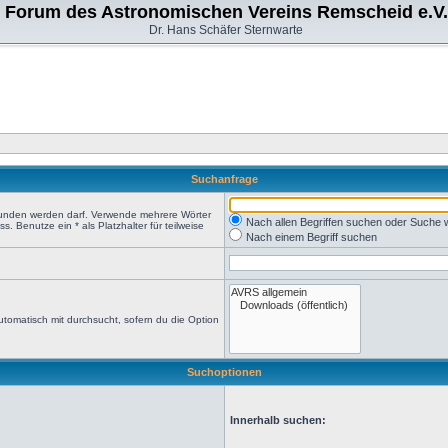
Forum des Astronomischen Vereins Remscheid e.V.
Dr. Hans Schäfer Sternwarte
Suchanfrage
efunden werden darf. Verwende mehrere Wörter
Nach allen Begriffen suchen oder Suche
 Benutze ein * als Platzhalter für teilweise
Nach einem Begriff suchen
tomatisch mit durchsucht, sofern du die Option
Suchoptionen
Innerhalb suchen: