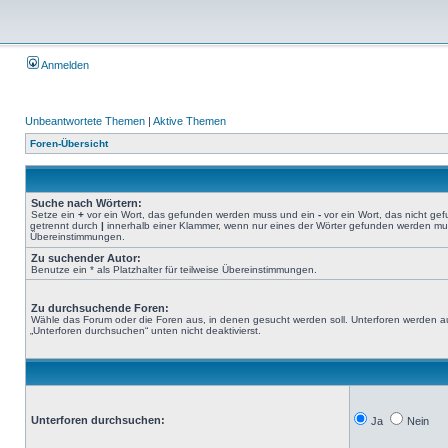
Anmelden
Unbeantwortete Themen
|
Aktive Themen
Foren-Übersicht
Suche nach Wörtern:
Setze ein
+
vor ein Wort, das gefunden werden muss und ein
-
vor ein Wort, das nicht g
getrennt durch
|
innerhalb einer Klammer, wenn nur eines der Wörter gefunden werden muss.
Übereinstimmungen.
Zu suchender Autor:
Benutze ein * als Platzhalter für teilweise Übereinstimmungen.
Zu durchsuchende Foren:
Wähle das Forum oder die Foren aus, in denen gesucht werden soll. Unterforen werden au
„Unterforen durchsuchen“ unten nicht deaktivierst.
Unterforen durchsuchen:
Ja
Nein