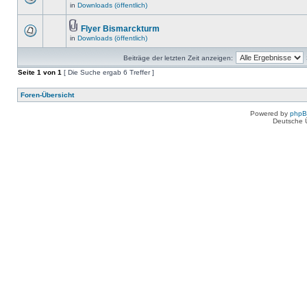
in
Downloads (öffentlich)
Flyer Bismarckturm
in
Downloads (öffentlich)
Beiträge der letzten Zeit anzeigen:
Seite
1
von
1
[ Die Suche ergab 6 Treffer ]
Foren-Übersicht
Powered by
php
Deutsche 