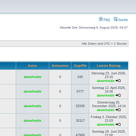
FAQ
Suche
Aktuelle Zeit: Donnerstag 6. August 2026, 04:47
Alle Zeiten sind UTC + 1 Stunde
Autor
Antworten
Zugriffe
Letzter Beitrag
Dienstag 23. Juni 2026,
abeerheide
0
245
23:16
abeerheide
Sonntag 12. April 2026,
abeerheide
0
5777
19:26
abeerheide
Donnerstag 25.
abeerheide
0
33335
Dezember 2025, 14:14
abeerheide
Freitag 3. Oktober 2025,
abeerheide
0
32117
21:03
abeerheide
Sonntag 29. Juni 2025,
abeerheide
0
47969
22:00