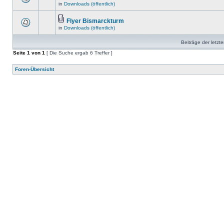
in
Downloads (öffentlich)
Flyer Bismarckturm
in
Downloads (öffentlich)
Beiträge der letzt
Seite
1
von
1
[ Die Suche ergab 6 Treffer ]
Foren-Übersicht