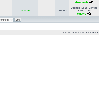
abeerheide
Donnerstag 15. Januar
cdrawe
0
1118112
2009, 10:56
cdrawe
Alle Zeiten sind UTC + 1 Stunde