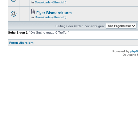
in
Downloads (öffentlich)
Flyer Bismarckturm
in
Downloads (öffentlich)
Beiträge der letzten Zeit anzeigen:
Seite
1
von
1
[ Die Suche ergab 6 Treffer ]
Foren-Übersicht
Powered by
php
Deutsche 