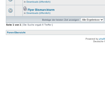
in
Downloads (öffentlich)
Flyer Bismarckturm
in
Downloads (öffentlich)
Beiträge der letzten Zeit anzeigen:
Seite
1
von
1
[ Die Suche ergab 6 Treffer ]
Foren-Übersicht
Powered by
php
Deutsche 