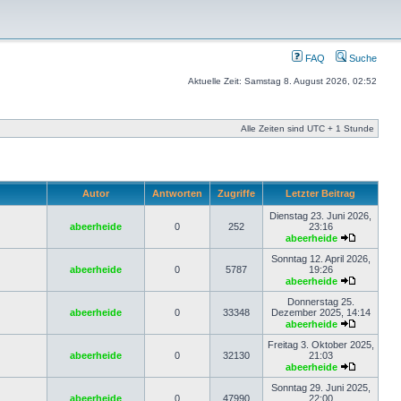
FAQ
Suche
Aktuelle Zeit: Samstag 8. August 2026, 02:52
Alle Zeiten sind UTC + 1 Stunde
Autor
Antworten
Zugriffe
Letzter Beitrag
Dienstag 23. Juni 2026,
abeerheide
0
252
23:16
abeerheide
Sonntag 12. April 2026,
abeerheide
0
5787
19:26
abeerheide
Donnerstag 25.
abeerheide
0
33348
Dezember 2025, 14:14
abeerheide
Freitag 3. Oktober 2025,
abeerheide
0
32130
21:03
abeerheide
Sonntag 29. Juni 2025,
abeerheide
0
47990
22:00