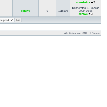
abeerheide
Donnerstag 15. Januar
cdrawe
0
1118190
2009, 10:56
cdrawe
Alle Zeiten sind UTC + 1 Stunde