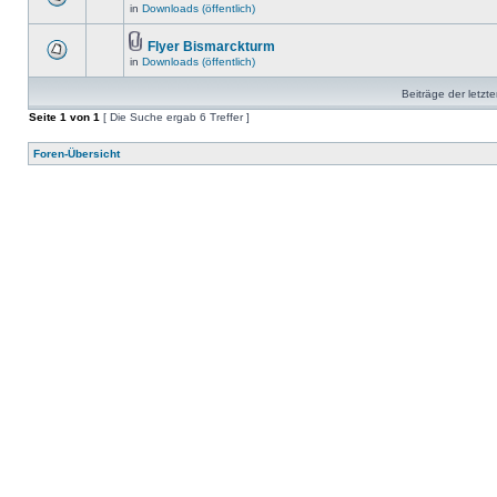
in
Downloads (öffentlich)
Flyer Bismarckturm
in
Downloads (öffentlich)
Beiträge der letzt
Seite
1
von
1
[ Die Suche ergab 6 Treffer ]
Foren-Übersicht