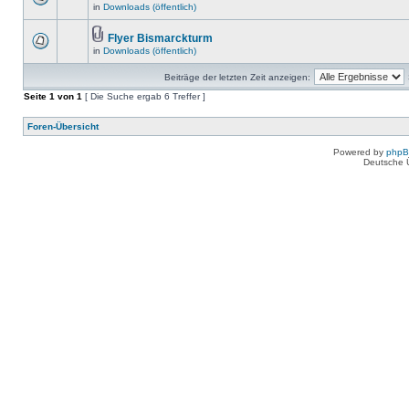
in
Downloads (öffentlich)
Flyer Bismarckturm
in
Downloads (öffentlich)
Beiträge der letzten Zeit anzeigen:
Seite
1
von
1
[ Die Suche ergab 6 Treffer ]
Foren-Übersicht
Powered by
php
Deutsche 