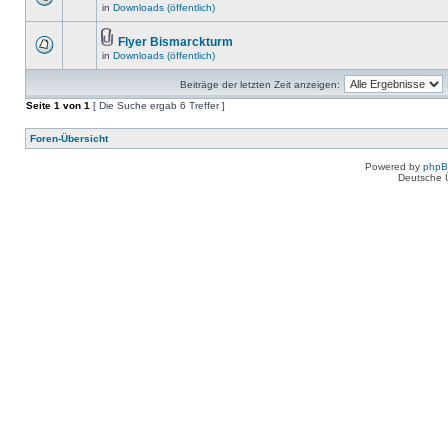
in
Downloads (öffentlich)
Flyer Bismarckturm
in
Downloads (öffentlich)
Beiträge der letzten Zeit anzeigen:
Seite
1
von
1
[ Die Suche ergab 6 Treffer ]
Foren-Übersicht
Powered by
php
Deutsche 