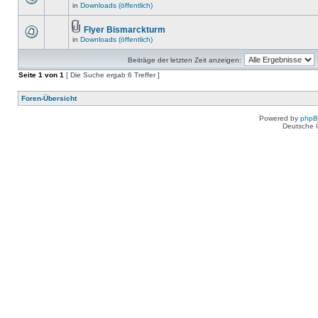
in
Downloads (öffentlich)
Flyer Bismarckturm
in
Downloads (öffentlich)
Beiträge der letzten Zeit anzeigen:
Seite
1
von
1
[ Die Suche ergab 6 Treffer ]
Foren-Übersicht
Powered by
php
Deutsche 