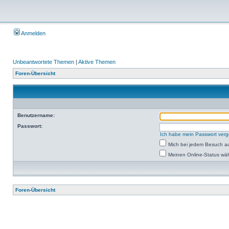
Anmelden
Unbeantwortete Themen
|
Aktive Themen
Foren-Übersicht
Benutzername:
Passwort:
Ich habe mein Passwort ver
Mich bei jedem Besuch a
Meinen Online-Status wäh
Foren-Übersicht