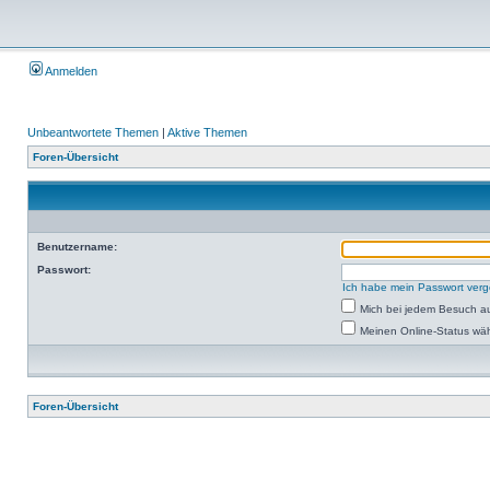
Anmelden
Unbeantwortete Themen
|
Aktive Themen
Foren-Übersicht
Benutzername:
Passwort:
Ich habe mein Passwort ver
Mich bei jedem Besuch a
Meinen Online-Status wäh
Foren-Übersicht