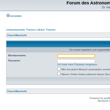
Forum des Astronom
Dr. H
Anmelden
Unbeantwortete Themen
|
Aktive Themen
Foren-Übersicht
Du musst registriert und angemelde
Benutzername:
Passwort:
Ich habe mein Passwort vergessen
Mich bei jedem Besuch automatisch anme
Meinen Online-Status während dieser Sitz
Foren-Übersicht
Powered by
php
Deutsche 