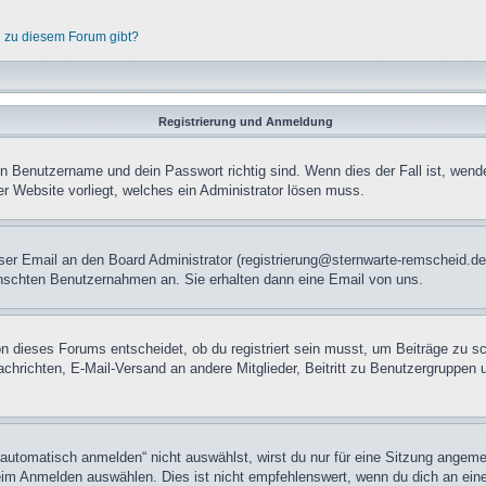
n zu diesem Forum gibt?
Registrierung und Anmeldung
in Benutzername und dein Passwort richtig sind. Wenn dies der Fall ist, wend
er Website vorliegt, welches ein Administrator lösen muss.
mloser Email an den Board Administrator (registrierung@sternwarte-remscheid
nschten Benutzernahmen an. Sie erhalten dann eine Email von uns.
n dieses Forums entscheidet, ob du registriert sein musst, um Beiträge zu schre
chrichten, E-Mail-Versand an andere Mitglieder, Beitritt zu Benutzergruppen u
tomatisch anmelden“ nicht auswählst, wirst du nur für eine Sitzung angeme
im Anmelden auswählen. Dies ist nicht empfehlenswert, wenn du dich an einem