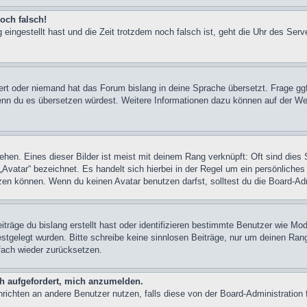
och falsch!
 eingestellt hast und die Zeit trotzdem noch falsch ist, geht die Uhr des Serv
iert oder niemand hat das Forum bislang in deine Sprache übersetzt. Frage ggf
n, wenn du es übersetzen würdest. Weitere Informationen dazu können auf der
hen. Eines dieser Bilder ist meist mit deinem Rang verknüpft: Oft sind dies 
Avatar“ bezeichnet. Es handelt sich hierbei in der Regel um ein persönliches
en können. Wenn du keinen Avatar benutzen darfst, solltest du die Board-Adm
träge du bislang erstellt hast oder identifizieren bestimmte Benutzer wie M
festgelegt wurden. Bitte schreibe keine sinnlosen Beiträge, nur um deinen Ra
fach wieder zurücksetzen.
ch aufgefordert, mich anzumelden.
achrichten an andere Benutzer nutzen, falls diese von der Board-Administrati