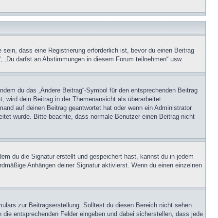
in, dass eine Registrierung erforderlich ist, bevor du einen Beitrag
n“, „Du darfst an Abstimmungen in diesem Forum teilnehmen“ usw.
, indem du das „Ändere Beitrag“-Symbol für den entsprechenden Beitrag
t, wird dein Beitrag in der Themenansicht als überarbeitet
mand auf deinen Beitrag geantwortet hat oder wenn ein Administrator
beitet wurde. Bitte beachte, dass normale Benutzer einen Beitrag nicht
m du die Signatur erstellt und gespeichert hast, kannst du in jedem
ardmäßige Anhängen deiner Signatur aktivierst. Wenn du einen einzelnen
lars zur Beitragserstellung. Solltest du diesen Bereich nicht sehen
n die entsprechenden Felder eingeben und dabei sicherstellen, dass jede