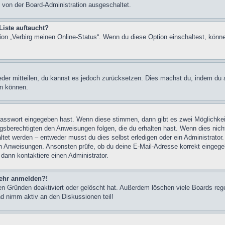
 von der Board-Administration ausgeschaltet.
Liste auftaucht?
tion „Verbirg meinen Online-Status“. Wenn du diese Option einschaltest, könn
ieder mitteilen, du kannst es jedoch zurücksetzen. Dies machst du, indem du
en können.
 Passwort eingegeben hast. Wenn diese stimmen, dann gibt es zwei Möglichk
ngsberechtigten den Anweisungen folgen, die du erhalten hast. Wenn dies nicht 
et werden – entweder musst du dies selbst erledigen oder ein Administrator. Be
nen Anweisungen. Ansonsten prüfe, ob du deine E-Mail-Adresse korrekt eingeg
 dann kontaktiere einen Administrator.
 mehr anmelden?!
n Gründen deaktiviert oder gelöscht hat. Außerdem löschen viele Boards rege
nd nimm aktiv an den Diskussionen teil!