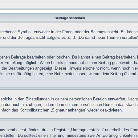
Beiträge schreiben
chende Symbol, entweder in der Foren- oder der Beitragsansicht. Es könnte se
 und der Beitragsansicht aufgelistet. Z. B. „Du darfst neue Themen erstelle
igenen Beiträge bearbeiten oder löschen. Du kannst einen Beitrag bearbeiten
ner Erstellung möglich. Wenn bereits jemand auf deinen Beitrag geantwortet ha
t der Bearbeitungen angezeigt. Dieser Hinweis erscheint nicht, wenn noch nie
ls sie es für nötig halten, eine Notiz hinterlassen, warum dein Beitrag überar
olche in den Einstellungen in deinem persönlichen Bereich entwerfen. Nachde
ignatur auch hinzufügen, indem du in deinem persönlichen Bereich das stand
nfach das Kontrollkästchen „Signatur anhängen“ wieder deaktivieren.
 bearbeitest, findest du ein Register „Umfrage erstellen“ unterhalb des Formu
rstellen. Du solltest einen Titel und mindestens zwei Antwortmöglichkeiten i