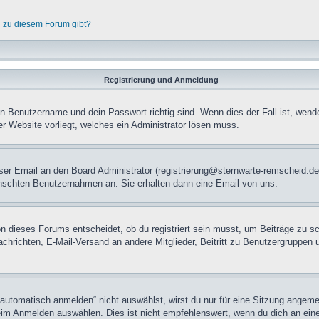
n zu diesem Forum gibt?
Registrierung und Anmeldung
in Benutzername und dein Passwort richtig sind. Wenn dies der Fall ist, wend
er Website vorliegt, welches ein Administrator lösen muss.
mloser Email an den Board Administrator (registrierung@sternwarte-remscheid
nschten Benutzernahmen an. Sie erhalten dann eine Email von uns.
n dieses Forums entscheidet, ob du registriert sein musst, um Beiträge zu schre
chrichten, E-Mail-Versand an andere Mitglieder, Beitritt zu Benutzergruppen u
tomatisch anmelden“ nicht auswählst, wirst du nur für eine Sitzung angeme
im Anmelden auswählen. Dies ist nicht empfehlenswert, wenn du dich an einem