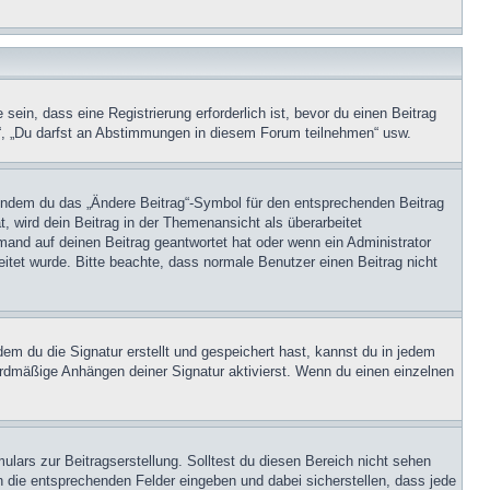
in, dass eine Registrierung erforderlich ist, bevor du einen Beitrag
n“, „Du darfst an Abstimmungen in diesem Forum teilnehmen“ usw.
, indem du das „Ändere Beitrag“-Symbol für den entsprechenden Beitrag
t, wird dein Beitrag in der Themenansicht als überarbeitet
mand auf deinen Beitrag geantwortet hat oder wenn ein Administrator
beitet wurde. Bitte beachte, dass normale Benutzer einen Beitrag nicht
m du die Signatur erstellt und gespeichert hast, kannst du in jedem
ardmäßige Anhängen deiner Signatur aktivierst. Wenn du einen einzelnen
lars zur Beitragserstellung. Solltest du diesen Bereich nicht sehen
n die entsprechenden Felder eingeben und dabei sicherstellen, dass jede