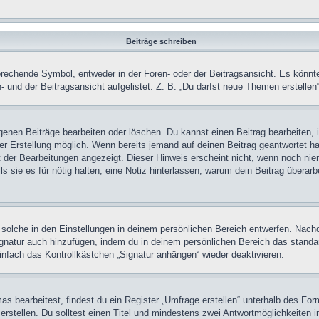
Beiträge schreiben
chende Symbol, entweder in der Foren- oder der Beitragsansicht. Es könnte se
 und der Beitragsansicht aufgelistet. Z. B. „Du darfst neue Themen erstelle
igenen Beiträge bearbeiten oder löschen. Du kannst einen Beitrag bearbeiten
ner Erstellung möglich. Wenn bereits jemand auf deinen Beitrag geantwortet ha
t der Bearbeitungen angezeigt. Dieser Hinweis erscheint nicht, wenn noch nie
ls sie es für nötig halten, eine Notiz hinterlassen, warum dein Beitrag überar
olche in den Einstellungen in deinem persönlichen Bereich entwerfen. Nachde
ignatur auch hinzufügen, indem du in deinem persönlichen Bereich das stand
nfach das Kontrollkästchen „Signatur anhängen“ wieder deaktivieren.
 bearbeitest, findest du ein Register „Umfrage erstellen“ unterhalb des Formu
rstellen. Du solltest einen Titel und mindestens zwei Antwortmöglichkeiten i