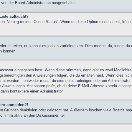
 von der Board-Administration ausgeschaltet.
Liste auftaucht?
tion „Verbirg meinen Online-Status“. Wenn du diese Option einschaltest, könn
ieder mitteilen, du kannst es jedoch zurücksetzen. Dies machst du, indem du
en können.
 Passwort eingegeben hast. Wenn diese stimmen, dann gibt es zwei Möglichk
ngsberechtigten den Anweisungen folgen, die du erhalten hast. Wenn dies nicht 
et werden – entweder musst du dies selbst erledigen oder ein Administrator. Be
nen Anweisungen. Ansonsten prüfe, ob du deine E-Mail-Adresse korrekt eingeg
 dann kontaktiere einen Administrator.
 mehr anmelden?!
n Gründen deaktiviert oder gelöscht hat. Außerdem löschen viele Boards rege
nd nimm aktiv an den Diskussionen teil!