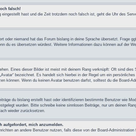
och falsch!
 eingestellt hast und die Zeit trotzdem noch falsch ist, geht die Uhr des Serv
iert oder niemand hat das Forum bislang in deine Sprache übersetzt. Frage ggf
n, wenn du es übersetzen würdest. Weitere Informationen dazu können auf der
hen. Eines dieser Bilder ist meist mit deinem Rang verknüpft: Oft sind dies 
Avatar“ bezeichnet. Es handelt sich hierbei in der Regel um ein persönliches
en können. Wenn du keinen Avatar benutzen darfst, solltest du die Board-Adm
träge du bislang erstellt hast oder identifizieren bestimmte Benutzer wie M
festgelegt wurden. Bitte schreibe keine sinnlosen Beiträge, nur um deinen Ra
fach wieder zurücksetzen.
ch aufgefordert, mich anzumelden.
achrichten an andere Benutzer nutzen, falls diese von der Board-Administrati