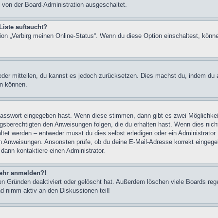
 von der Board-Administration ausgeschaltet.
Liste auftaucht?
tion „Verbirg meinen Online-Status“. Wenn du diese Option einschaltest, könn
ieder mitteilen, du kannst es jedoch zurücksetzen. Dies machst du, indem du
en können.
 Passwort eingegeben hast. Wenn diese stimmen, dann gibt es zwei Möglichk
ngsberechtigten den Anweisungen folgen, die du erhalten hast. Wenn dies nicht 
et werden – entweder musst du dies selbst erledigen oder ein Administrator. Be
nen Anweisungen. Ansonsten prüfe, ob du deine E-Mail-Adresse korrekt eingeg
 dann kontaktiere einen Administrator.
 mehr anmelden?!
n Gründen deaktiviert oder gelöscht hat. Außerdem löschen viele Boards rege
nd nimm aktiv an den Diskussionen teil!