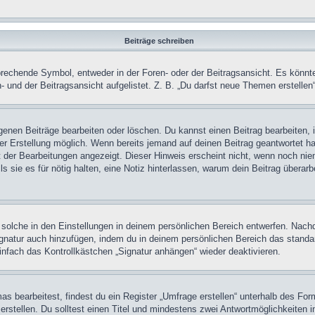
Beiträge schreiben
chende Symbol, entweder in der Foren- oder der Beitragsansicht. Es könnte se
 und der Beitragsansicht aufgelistet. Z. B. „Du darfst neue Themen erstelle
igenen Beiträge bearbeiten oder löschen. Du kannst einen Beitrag bearbeiten
ner Erstellung möglich. Wenn bereits jemand auf deinen Beitrag geantwortet ha
t der Bearbeitungen angezeigt. Dieser Hinweis erscheint nicht, wenn noch nie
ls sie es für nötig halten, eine Notiz hinterlassen, warum dein Beitrag überar
olche in den Einstellungen in deinem persönlichen Bereich entwerfen. Nachde
ignatur auch hinzufügen, indem du in deinem persönlichen Bereich das stand
nfach das Kontrollkästchen „Signatur anhängen“ wieder deaktivieren.
 bearbeitest, findest du ein Register „Umfrage erstellen“ unterhalb des Formu
rstellen. Du solltest einen Titel und mindestens zwei Antwortmöglichkeiten i