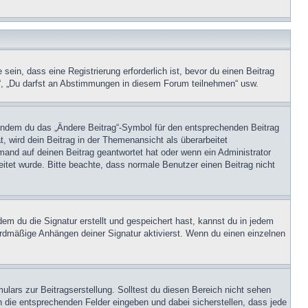
in, dass eine Registrierung erforderlich ist, bevor du einen Beitrag
n“, „Du darfst an Abstimmungen in diesem Forum teilnehmen“ usw.
, indem du das „Ändere Beitrag“-Symbol für den entsprechenden Beitrag
t, wird dein Beitrag in der Themenansicht als überarbeitet
mand auf deinen Beitrag geantwortet hat oder wenn ein Administrator
beitet wurde. Bitte beachte, dass normale Benutzer einen Beitrag nicht
m du die Signatur erstellt und gespeichert hast, kannst du in jedem
ardmäßige Anhängen deiner Signatur aktivierst. Wenn du einen einzelnen
lars zur Beitragserstellung. Solltest du diesen Bereich nicht sehen
n die entsprechenden Felder eingeben und dabei sicherstellen, dass jede