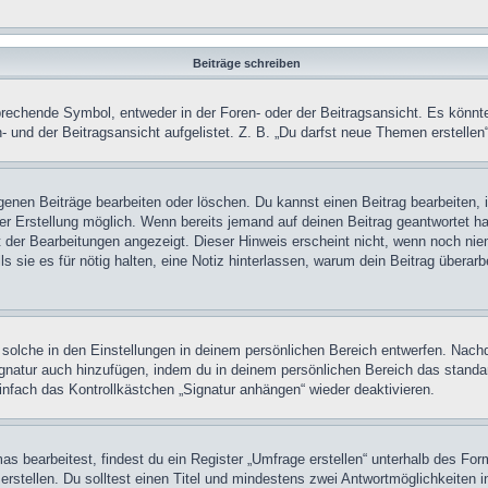
Beiträge schreiben
chende Symbol, entweder in der Foren- oder der Beitragsansicht. Es könnte se
 und der Beitragsansicht aufgelistet. Z. B. „Du darfst neue Themen erstelle
igenen Beiträge bearbeiten oder löschen. Du kannst einen Beitrag bearbeiten
ner Erstellung möglich. Wenn bereits jemand auf deinen Beitrag geantwortet ha
t der Bearbeitungen angezeigt. Dieser Hinweis erscheint nicht, wenn noch nie
ls sie es für nötig halten, eine Notiz hinterlassen, warum dein Beitrag überar
olche in den Einstellungen in deinem persönlichen Bereich entwerfen. Nachde
ignatur auch hinzufügen, indem du in deinem persönlichen Bereich das stand
nfach das Kontrollkästchen „Signatur anhängen“ wieder deaktivieren.
 bearbeitest, findest du ein Register „Umfrage erstellen“ unterhalb des Formu
rstellen. Du solltest einen Titel und mindestens zwei Antwortmöglichkeiten i