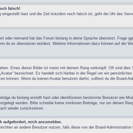
och falsch!
 eingestellt hast und die Zeit trotzdem noch falsch ist, geht die Uhr des Serv
iert oder niemand hat das Forum bislang in deine Sprache übersetzt. Frage ggf
n, wenn du es übersetzen würdest. Weitere Informationen dazu können auf der
hen. Eines dieser Bilder ist meist mit deinem Rang verknüpft: Oft sind dies 
Avatar“ bezeichnet. Es handelt sich hierbei in der Regel um ein persönliches
en können. Wenn du keinen Avatar benutzen darfst, solltest du die Board-Adm
träge du bislang erstellt hast oder identifizieren bestimmte Benutzer wie M
festgelegt wurden. Bitte schreibe keine sinnlosen Beiträge, nur um deinen Ra
fach wieder zurücksetzen.
ch aufgefordert, mich anzumelden.
achrichten an andere Benutzer nutzen, falls diese von der Board-Administrati