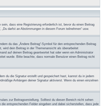
in, dass eine Registrierung erforderlich ist, bevor du einen Beitrag
n“, „Du darfst an Abstimmungen in diesem Forum teilnehmen“ usw.
, indem du das „Ändere Beitrag“-Symbol für den entsprechenden Beitrag
t, wird dein Beitrag in der Themenansicht als überarbeitet
mand auf deinen Beitrag geantwortet hat oder wenn ein Administrator
beitet wurde. Bitte beachte, dass normale Benutzer einen Beitrag nicht
m du die Signatur erstellt und gespeichert hast, kannst du in jedem
ardmäßige Anhängen deiner Signatur aktivierst. Wenn du einen einzelnen
lars zur Beitragserstellung. Solltest du diesen Bereich nicht sehen
n die entsprechenden Felder eingeben und dabei sicherstellen, dass jede