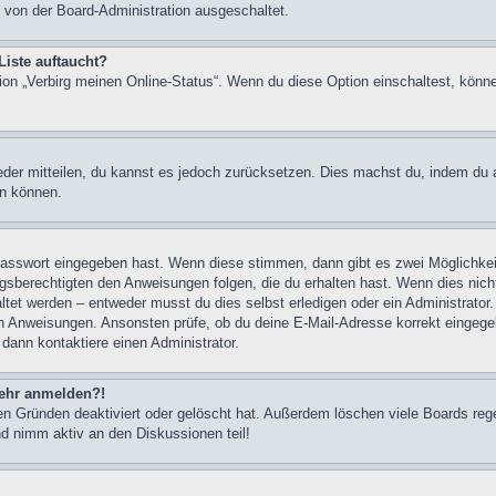
 von der Board-Administration ausgeschaltet.
Liste auftaucht?
tion „Verbirg meinen Online-Status“. Wenn du diese Option einschaltest, könn
ieder mitteilen, du kannst es jedoch zurücksetzen. Dies machst du, indem du
en können.
 Passwort eingegeben hast. Wenn diese stimmen, dann gibt es zwei Möglichk
ngsberechtigten den Anweisungen folgen, die du erhalten hast. Wenn dies nicht 
et werden – entweder musst du dies selbst erledigen oder ein Administrator. Be
nen Anweisungen. Ansonsten prüfe, ob du deine E-Mail-Adresse korrekt eingeg
 dann kontaktiere einen Administrator.
 mehr anmelden?!
n Gründen deaktiviert oder gelöscht hat. Außerdem löschen viele Boards rege
nd nimm aktiv an den Diskussionen teil!