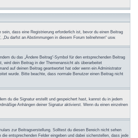
in, dass eine Registrierung erforderlich ist, bevor du einen Beitrag
n“, „Du darfst an Abstimmungen in diesem Forum teilnehmen“ usw.
, indem du das „Ändere Beitrag“-Symbol für den entsprechenden Beitrag
t, wird dein Beitrag in der Themenansicht als überarbeitet
mand auf deinen Beitrag geantwortet hat oder wenn ein Administrator
beitet wurde. Bitte beachte, dass normale Benutzer einen Beitrag nicht
m du die Signatur erstellt und gespeichert hast, kannst du in jedem
ardmäßige Anhängen deiner Signatur aktivierst. Wenn du einen einzelnen
lars zur Beitragserstellung. Solltest du diesen Bereich nicht sehen
n die entsprechenden Felder eingeben und dabei sicherstellen, dass jede