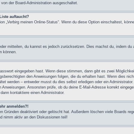
 von der Board-Administration ausgeschaltet.
Liste auftaucht?
tion „Verbirg meinen Online-Status“. Wenn du diese Option einschaltest, könn
ieder mitteilen, du kannst es jedoch zurücksetzen. Dies machst du, indem du
en können.
 Passwort eingegeben hast. Wenn diese stimmen, dann gibt es zwei Möglichk
ngsberechtigten den Anweisungen folgen, die du erhalten hast. Wenn dies nicht 
et werden – entweder musst du dies selbst erledigen oder ein Administrator. Be
nen Anweisungen. Ansonsten prüfe, ob du deine E-Mail-Adresse korrekt eingeg
 dann kontaktiere einen Administrator.
 mehr anmelden?!
n Gründen deaktiviert oder gelöscht hat. Außerdem löschen viele Boards rege
nd nimm aktiv an den Diskussionen teil!