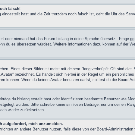
och falsch!
 eingestellt hast und die Zeit trotzdem noch falsch ist, geht die Uhr des Serv
iert oder niemand hat das Forum bislang in deine Sprache übersetzt. Frage ggf
n, wenn du es übersetzen würdest. Weitere Informationen dazu können auf der
hen. Eines dieser Bilder ist meist mit deinem Rang verknüpft: Oft sind dies 
Avatar“ bezeichnet. Es handelt sich hierbei in der Regel um ein persönliches
en können. Wenn du keinen Avatar benutzen darfst, solltest du die Board-Adm
träge du bislang erstellt hast oder identifizieren bestimmte Benutzer wie M
festgelegt wurden. Bitte schreibe keine sinnlosen Beiträge, nur um deinen Ra
fach wieder zurücksetzen.
ch aufgefordert, mich anzumelden.
achrichten an andere Benutzer nutzen, falls diese von der Board-Administrati