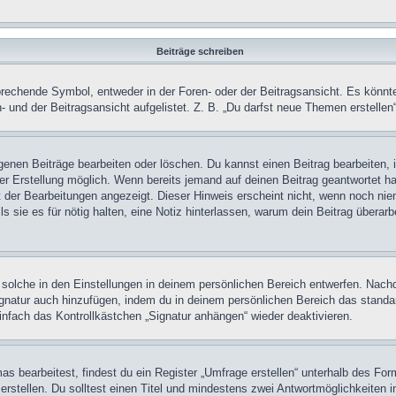
Beiträge schreiben
chende Symbol, entweder in der Foren- oder der Beitragsansicht. Es könnte se
 und der Beitragsansicht aufgelistet. Z. B. „Du darfst neue Themen erstelle
igenen Beiträge bearbeiten oder löschen. Du kannst einen Beitrag bearbeiten
ner Erstellung möglich. Wenn bereits jemand auf deinen Beitrag geantwortet ha
t der Bearbeitungen angezeigt. Dieser Hinweis erscheint nicht, wenn noch nie
ls sie es für nötig halten, eine Notiz hinterlassen, warum dein Beitrag überar
olche in den Einstellungen in deinem persönlichen Bereich entwerfen. Nachde
ignatur auch hinzufügen, indem du in deinem persönlichen Bereich das stand
nfach das Kontrollkästchen „Signatur anhängen“ wieder deaktivieren.
 bearbeitest, findest du ein Register „Umfrage erstellen“ unterhalb des Formu
rstellen. Du solltest einen Titel und mindestens zwei Antwortmöglichkeiten i